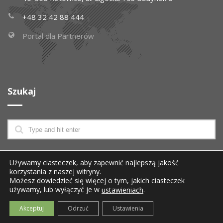
+48 32 42 88 444
Portal dla Partnerów
Szukaj
Wszelkie prawa zastrzeżone
© 2026 SGT
Używamy ciasteczek, aby zapewnić najlepszą jakość
korzystania z naszej witryny.
Operator usługi JAMBOX Telewizja Światłowodowa i
Możesz dowiedzieć się więcej o tym, jakich ciasteczek
dostawca usług telewizyjnych dla Operatorów.
używamy, lub wyłączyć je w
.
ustawieniach
Akceptuj
Odrzuć
Ustawienia