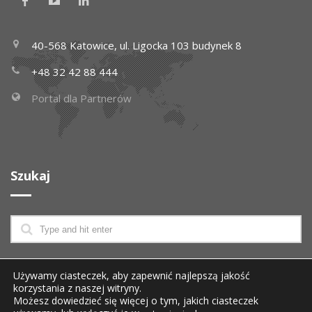
40-568 Katowice, ul. Ligocka 103 budynek 8
+48 32 42 88 444
Portal dla Partnerów
Szukaj
Wszelkie prawa zastrzeżone
© 2026 SGT
Używamy ciasteczek, aby zapewnić najlepszą jakość
korzystania z naszej witryny.
Operator usługi JAMBOX Telewizja Światłowodowa i
Możesz dowiedzieć się więcej o tym, jakich ciasteczek
dostawca usług telewizyjnych dla Operatorów.